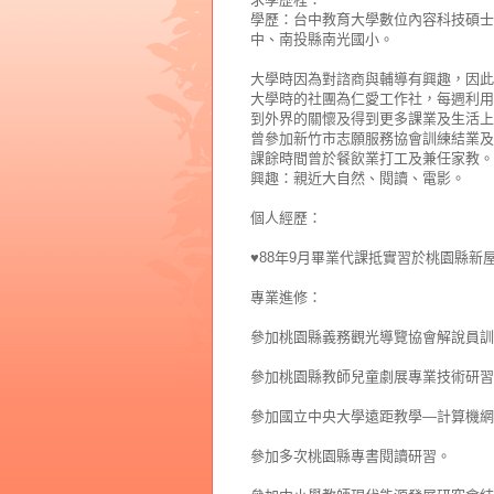
學歷：台中教育大學數位內容科技碩士
中、南投縣南光國小。
大學時因為對諮商與輔導有興趣，因此
大學時的社團為仁愛工作社，每週利用
到外界的關懷及得到更多課業及生活上
曾參加新竹市志願服務協會訓練結業及
課餘時間曾於餐飲業打工及兼任家教。
興趣：親近大自然、閱讀、電影。
個人經歷：
♥88年9月畢業代課抵實習於桃園縣
專業進修：
參加桃園縣義務觀光導覽協會解說員訓
參加桃園縣教師兒童劇展專業技術研習
參加國立中央大學遠距教學—計算機網
參加多次桃園縣專書閱讀研習。