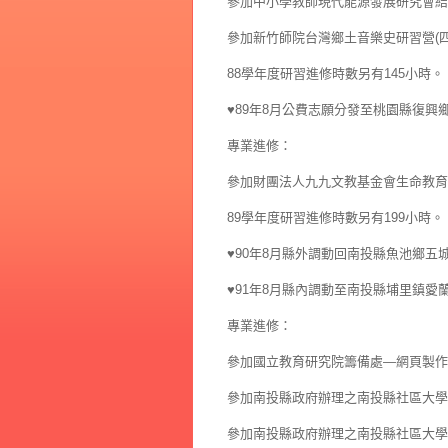
參加中小學教師現代能源發展研究會結
參加新竹師院台灣鄉土音樂史研習營(四
88學年度研習進修時數另有145小時。
♥89年8月公費志願分發至桃園縣復
專業進修：
參加財團法人九九文教基金會生命教育
89學年度研習進修時數另有199小時。
♥90年8月縣外調動回南投縣魚池鄉
♥91年8月縣內調動至南投縣埔里鎮
專業進修：
參加國立教育研究院籌備處—網頁製作
參加南投縣政府辦理之南投縣社區大學
參加南投縣政府辦理之南投縣社區大學