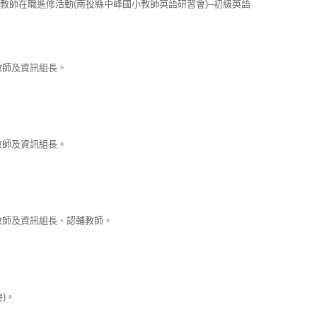
師在職進修活動(南投縣中峰國小教師英語研習會)--初級英語
教師及資訊組長。
教師及資訊組長。
教師及資訊組長、認輔教師。
)。