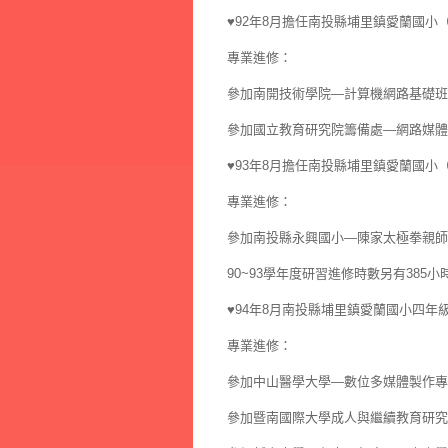
♥92年8月擔任南投縣埔里鎮愛蘭國
專業進修：
參加南開技術學院—計算機網路基礎班
參加國立教育研究院籌備處—網路媒體
♥93年8月擔任南投縣埔里鎮愛蘭國
專業進修：
參加南投縣永興國小—陳家太極拳親師
90~93學年度研習進修時數另有385小
♥94年8月南投縣埔里鎮愛蘭國小四年
專業進修：
參加中山醫學大學—數位多媒體製作專
參加暨南國際大學成人與繼續教育研究