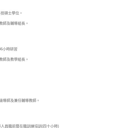
科技碩士學位。
任教師及輔導組長。
6小時研習
任教師及教學組長。
年級導師及兼任輔導教師。
人員職前暨在職訓練培訓(四十小時)