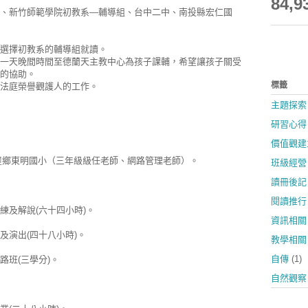
84,9
、新竹師範學院初教系—輔導組、台中二中、南投縣宏仁國
選擇初教系的輔導組就讀。
一天晚間時間至德蘭天主教中心為孩子課輔，希望讓孩子關受
的協助。
標籤
法庭榮譽觀護人的工作。
主題探索
研習心得
價值觀建
新屋鄉東明國小（三年級級任老師、網路管理老師）。
班級經營
讀冊後記
閱讀推行
練及解說(六十四小時)。
資訊相關
及演出(四十八小時)。
教學相關
自傳
(1)
路班(三學分)。
自然觀察